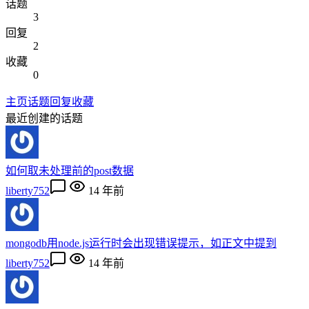
话题
3
回复
2
收藏
0
主页
话题
回复
收藏
最近创建的话题
如何取未处理前的post数据
liberty752
14 年前
mongodb用node.js运行时会出现错误提示，如正文中提到
liberty752
14 年前