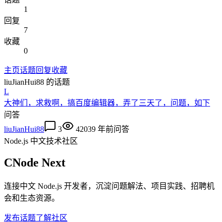
1
回复
7
收藏
0
主页
话题
回复
收藏
liuJianHui88
的话题
L
大神们，求救啊，搞百度编辑器，弄了三天了，问题，如下
问答
liuJianHui88
3
4203
9 年前
问答
Node.js 中文技术社区
CNode Next
连接中文 Node.js 开发者，沉淀问题解法、项目实践、招聘机
会和生态资源。
发布话题
了解社区