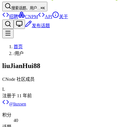
搜索话题、用户...
⌘K
招聘
CNPM
API
关于
发布话题
首页
/
用户
liuJianHui88
CNode 社区成员
L
注册于
11 年前
@
liuxsen
积分
40
话题