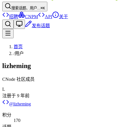
搜索话题、用户...
⌘K
招聘
CNPM
API
关于
发布话题
首页
/
用户
lizheming
CNode 社区成员
L
注册于
9 年前
@
lizheming
积分
170
话题