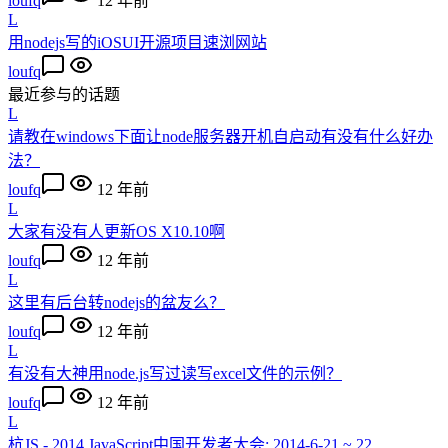
loufq
12 年前
L
用nodejs写的iOSUI开源项目速浏网站
loufq
最近参与的话题
L
请教在windows下面让node服务器开机自启动有没有什么好办
法？
loufq
12 年前
L
大家有没有人更新OS X10.10啊
loufq
12 年前
L
这里有后台转nodejs的盆友么？
loufq
12 年前
L
有没有大神用node.js写过读写excel文件的示例？
loufq
12 年前
L
杭JS - 2014 JavaScript中国开发者大会: 2014-6-21 ~ 22