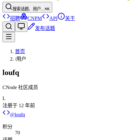
搜索话题、用户...
⌘K
招聘
CNPM
API
关于
发布话题
首页
/
用户
loufq
CNode 社区成员
L
注册于
12 年前
@
loufq
积分
70
话题