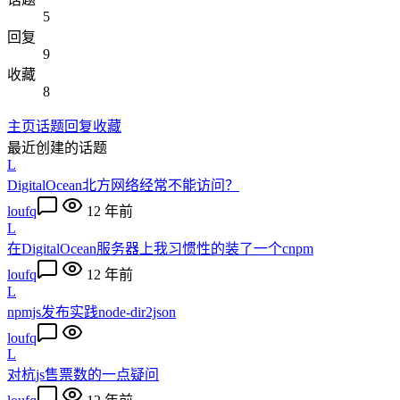
5
回复
9
收藏
8
主页
话题
回复
收藏
最近创建的话题
L
DigitalOcean北方网络经常不能访问？
loufq
12 年前
L
在DigitalOcean服务器上我习惯性的装了一个cnpm
loufq
12 年前
L
npmjs发布实践node-dir2json
loufq
L
对杭js售票数的一点疑问