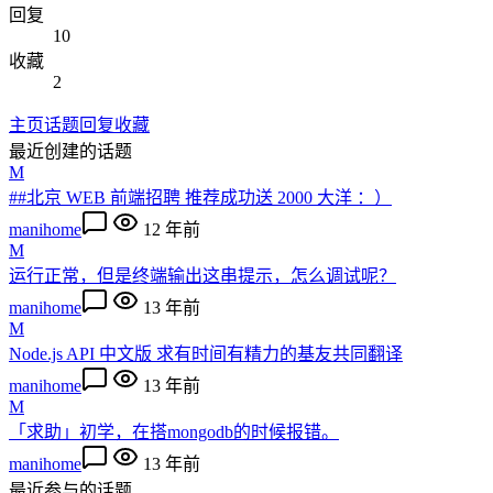
回复
10
收藏
2
主页
话题
回复
收藏
最近创建的话题
M
##北京 WEB 前端招聘 推荐成功送 2000 大洋 ：）
manihome
12 年前
M
运行正常，但是终端输出这串提示，怎么调试呢？
manihome
13 年前
M
Node.js API 中文版 求有时间有精力的基友共同翻译
manihome
13 年前
M
「求助」初学，在搭mongodb的时候报错。
manihome
13 年前
最近参与的话题