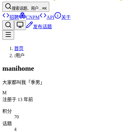
搜索话题、用户...
⌘K
招聘
CNPM
API
关于
发布话题
首页
/
用户
manihome
大家都叫我「季男」
M
注册于
13 年前
积分
70
话题
4