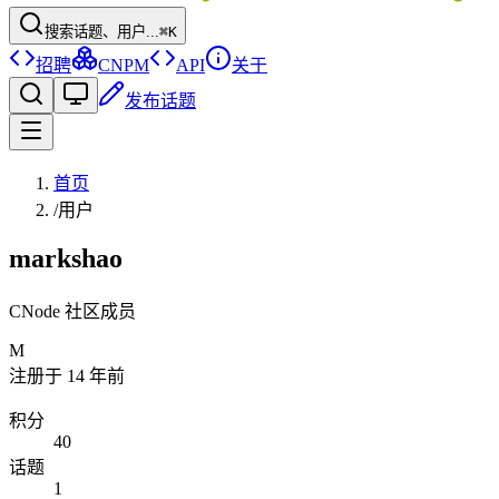
搜索话题、用户...
⌘K
招聘
CNPM
API
关于
发布话题
首页
/
用户
markshao
CNode 社区成员
M
注册于
14 年前
积分
40
话题
1