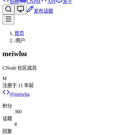
招聘
CNPM
API
关于
发布话题
首页
/
用户
meiwhu
CNode 社区成员
M
注册于
11 年前
@
meiwhu
积分
360
话题
8
回复