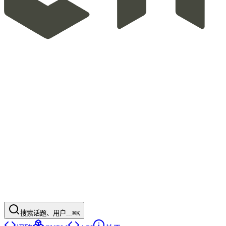
搜索话题、用户...
⌘K