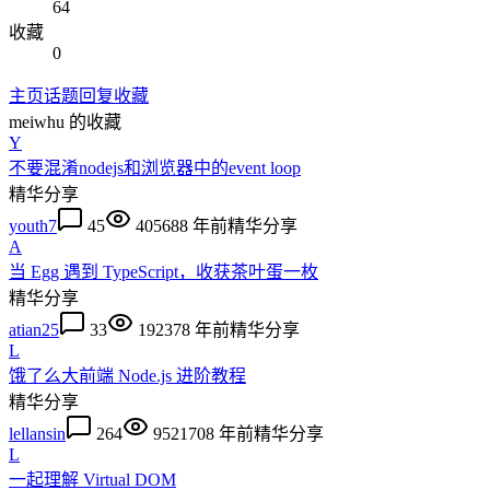
64
收藏
0
主页
话题
回复
收藏
meiwhu
的收藏
Y
不要混淆nodejs和浏览器中的event loop
精华
分享
youth7
45
40568
8 年前
精华
分享
A
当 Egg 遇到 TypeScript，收获茶叶蛋一枚
精华
分享
atian25
33
19237
8 年前
精华
分享
L
饿了么大前端 Node.js 进阶教程
精华
分享
lellansin
264
952170
8 年前
精华
分享
L
一起理解 Virtual DOM