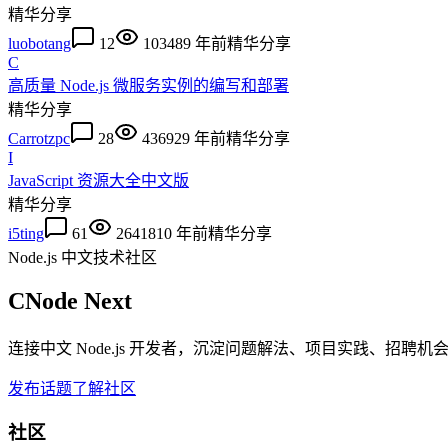
精华
分享
luobotang
12
10348
9 年前
精华
分享
C
高质量 Node.js 微服务实例的编写和部署
精华
分享
Carrotzpc
28
43692
9 年前
精华
分享
I
JavaScript 资源大全中文版
精华
分享
i5ting
61
26418
10 年前
精华
分享
Node.js 中文技术社区
CNode Next
连接中文 Node.js 开发者，沉淀问题解法、项目实践、招聘
发布话题
了解社区
社区