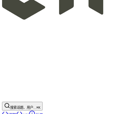
搜索话题、用户...
⌘K