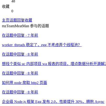
48
收藏
0
主页
话题
回复
收藏
mzTeamMeatMan
参与的话题
在话题中回复 ·
7 年前
worker_threads 稳定了，egg 不考虑弄个线程池？
在话题中回复 ·
8 年前
想找个类似 uc 内部项目 wa 报表的项目，埋点数据分析开源
在话题中回复 ·
8 年前
如何用 node 爬取 http2 页面
在话题中回复 ·
8 年前
企业级 Node.js 框架 Egg 发布 2.0，性能提升 30%，拥抱 Async