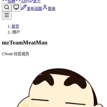
招聘
API
关于
发布话题
登录
首页
/
用户
mzTeamMeatMan
CNode 社区成员