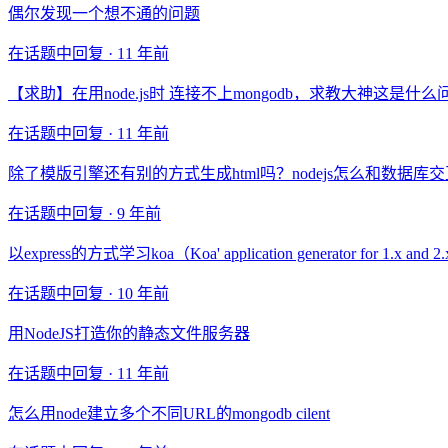
偶尔发现一个想不通的问题
在话题中回复 ·
11 年前
【求助】在用node.js时 连接不上mongodb，求教大神这是什么
在话题中回复 ·
11 年前
除了模版引擎还有别的方式生成html吗？nodejs怎么和数据库
在话题中回复 ·
9 年前
以express的方式学习koa（Koa' application generator for 1
在话题中回复 ·
10 年前
用NodeJS打造你的静态文件服务器
在话题中回复 ·
11 年前
怎么用node建立多个不同URL的mongodb cilent