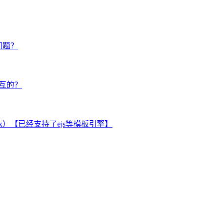
问题？
交互的？
.x and 2.x）【已经支持了ejs等模板引擎】