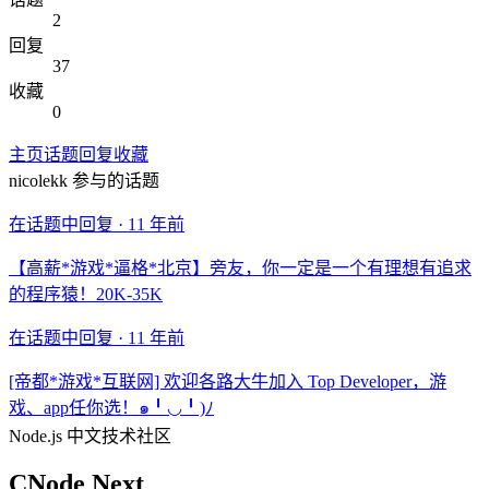
2
回复
37
收藏
0
主页
话题
回复
收藏
nicolekk
参与的话题
在话题中回复 ·
11 年前
【高薪*游戏*逼格*北京】旁友，你一定是一个有理想有追求
的程序猿！20K-35K
在话题中回复 ·
11 年前
[帝都*游戏*互联网] 欢迎各路大牛加入 Top Developer，游
戏、app任你选！๑╹◡╹)ﾉ
Node.js 中文技术社区
CNode Next