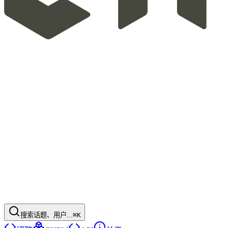
搜索话题、用户...
⌘K