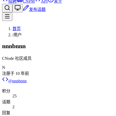
招聘
CNPM
API
关于
发布话题
首页
/
用户
nnnbnnn
CNode 社区成员
N
注册于
10 年前
@
nnnbnnn
积分
25
话题
2
回复