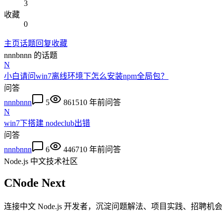
3
收藏
0
主页
话题
回复
收藏
nnnbnnn
的话题
N
小白请问win7离线环境下怎么安装npm全局包？
问答
nnnbnnn
5
8615
10 年前
问答
N
win7下搭建 nodeclub出错
问答
nnnbnnn
6
4467
10 年前
问答
Node.js 中文技术社区
CNode Next
连接中文 Node.js 开发者，沉淀问题解法、项目实践、招聘