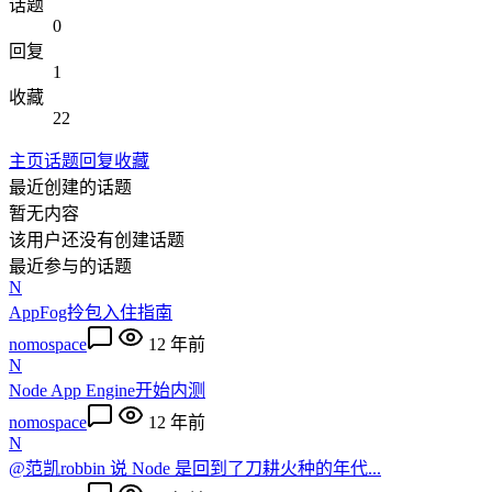
话题
0
回复
1
收藏
22
主页
话题
回复
收藏
最近创建的话题
暂无内容
该用户还没有创建话题
最近参与的话题
N
AppFog拎包入住指南
nomospace
12 年前
N
Node App Engine开始内测
nomospace
12 年前
N
@范凯robbin 说 Node 是回到了刀耕火种的年代...