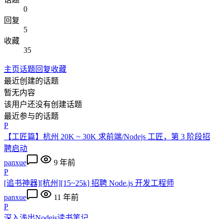
0
回复
5
收藏
35
主页
话题
回复
收藏
最近创建的话题
暂无内容
该用户还没有创建话题
最近参与的话题
P
【工匠篇】杭州 20K ~ 30K 求前端/Nodejs 工匠，第 3 阶段招
聘启动
panxue
9 年前
P
[追书神器][杭州][15~25k] 招聘 Node.js 开发工程师
panxue
11 年前
P
深入浅出Nodejs读书笔记