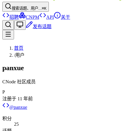
搜索话题、用户...
⌘K
招聘
CNPM
API
关于
发布话题
首页
/
用户
panxue
CNode 社区成员
P
注册于
11 年前
@
panxue
积分
25
话题