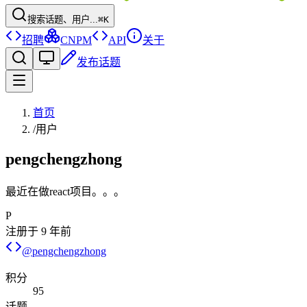
搜索话题、用户...
⌘K
招聘
CNPM
API
关于
发布话题
首页
/
用户
pengchengzhong
最近在做react项目。。。
P
注册于
9 年前
@
pengchengzhong
积分
95
话题