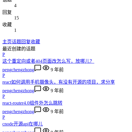
4
回复
15
收藏
1
主页
话题
回复
收藏
最近创建的话题
P
这个重定向或者404页面改怎么写，放哪儿？
pengchengzhong
9 年前
P
react如何调用手机摄像头，有没有开源的项目，求分享
pengchengzhong
9 年前
P
react-router4.0组件外怎么跳转
pengchengzhong
9 年前
P
cnode开源api在哪儿