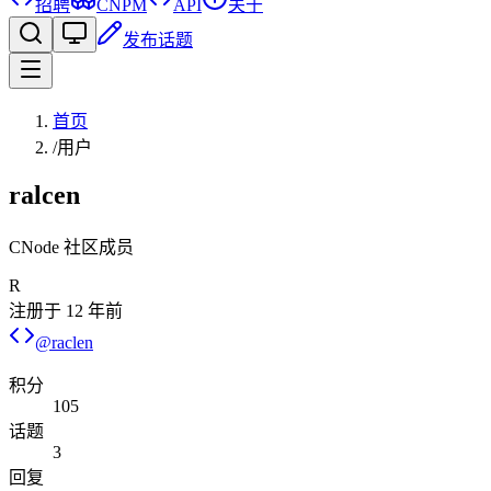
招聘
CNPM
API
关于
发布话题
首页
/
用户
ralcen
CNode 社区成员
R
注册于
12 年前
@
raclen
积分
105
话题
3
回复