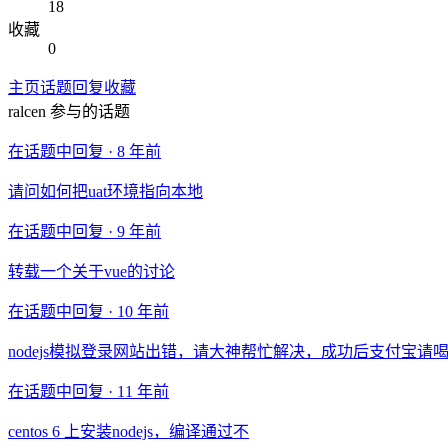
18
收藏
0
主页
话题
回复
收藏
ralcen
参与的话题
在话题中回复 ·
8 年前
请问如何把uat环境指向本地
在话题中回复 ·
9 年前
转载一个关于vue的讨论
在话题中回复 ·
10 年前
nodejs模拟登录网站出错，请大神帮忙解决，成功后支付宝请
在话题中回复 ·
11 年前
centos 6 上安装nodejs，编译通过不