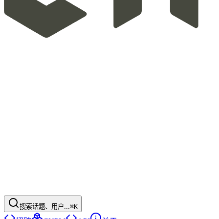
搜索话题、用户...
⌘K