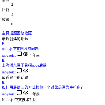
2
回复
2
收藏
0
主页
话题
回复
收藏
最近创建的话题
R
node.js中文网收费问题
raoyaoiau
4 年前
R
上海浦东豆子急招node后端
raoyaoiau
最近参与的话题
R
如何用最简洁的方式检验一个对象是否为字符串？
raoyaoiau
5 年前
Node.js 中文技术社区