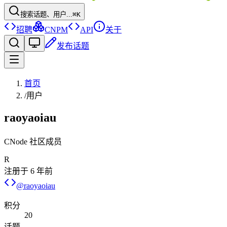
搜索话题、用户...
⌘K
招聘
CNPM
API
关于
发布话题
首页
/
用户
raoyaoiau
CNode 社区成员
R
注册于
6 年前
@
raoyaoiau
积分
20
话题