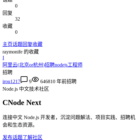
0
回复
32
收藏
0
主页
话题
回复
收藏
raymonife
的收藏
I
阿里云(北京or杭州)招聘nodejs工程师
招聘
irou1217
9
6468
10 年前
招聘
Node.js 中文技术社区
CNode Next
连接中文 Node.js 开发者，沉淀问题解法、项目实践、招聘机
会和生态资源。
发布话题
了解社区