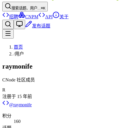
搜索话题、用户...
⌘K
招聘
CNPM
API
关于
发布话题
首页
/
用户
raymonife
CNode 社区成员
R
注册于
15 年前
@
raymonife
积分
160
话题