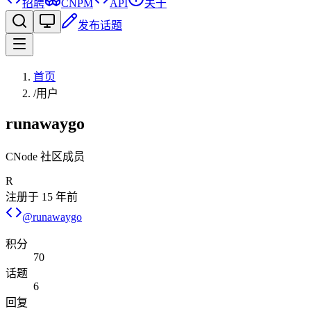
招聘
CNPM
API
关于
发布话题
首页
/
用户
runawaygo
CNode 社区成员
R
注册于
15 年前
@
runawaygo
积分
70
话题
6
回复