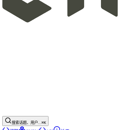
搜索话题、用户...
⌘K