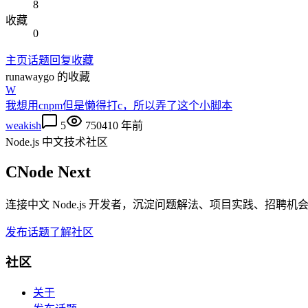
8
收藏
0
主页
话题
回复
收藏
runawaygo
的收藏
W
我想用cnpm但是懒得打c，所以弄了这个小脚本
weakish
5
7504
10 年前
Node.js 中文技术社区
CNode Next
连接中文 Node.js 开发者，沉淀问题解法、项目实践、招聘
发布话题
了解社区
社区
关于