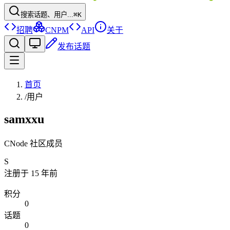
搜索话题、用户...
⌘K
招聘
CNPM
API
关于
发布话题
首页
/
用户
samxxu
CNode 社区成员
S
注册于
15 年前
积分
0
话题
0