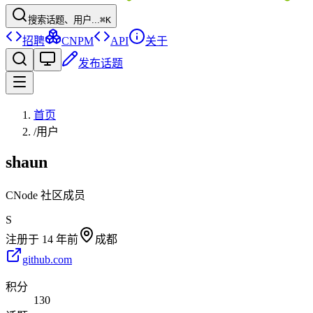
搜索话题、用户...
⌘K
招聘
CNPM
API
关于
发布话题
首页
/
用户
shaun
CNode 社区成员
S
注册于
14 年前
成都
github.com
积分
130