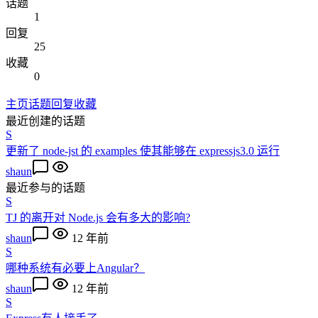
话题
1
回复
25
收藏
0
主页
话题
回复
收藏
最近创建的话题
S
更新了 node-jst 的 examples 使其能够在 expressjs3.0 运行
shaun
最近参与的话题
S
TJ 的离开对 Node.js 会有多大的影响?
shaun
12 年前
S
哪种系统有必要上Angular？
shaun
12 年前
S