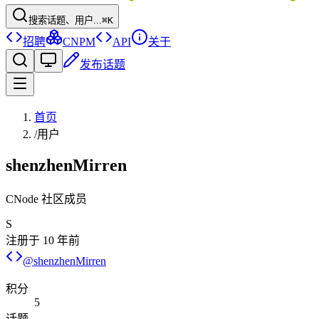
搜索话题、用户...
⌘K
招聘
CNPM
API
关于
发布话题
首页
/
用户
shenzhenMirren
CNode 社区成员
S
注册于
10 年前
@
shenzhenMirren
积分
5
话题