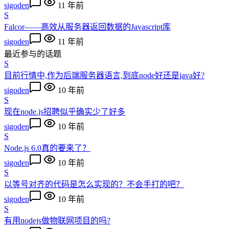
sigoden
11 年前
S
Falcor——高效从服务器返回数据的Javascript库
sigoden
11 年前
最近参与的话题
S
目前行情中,作为后端服务器语言,到底node好还是java好?
sigoden
10 年前
S
现在node.js招聘似乎确实少了好多
sigoden
10 年前
S
Node.js 6.0真的要来了？
sigoden
10 年前
S
以等号对齐的代码是怎么实现的？不会手打的吧？
sigoden
10 年前
S
有用nodejs做物联网项目的吗?