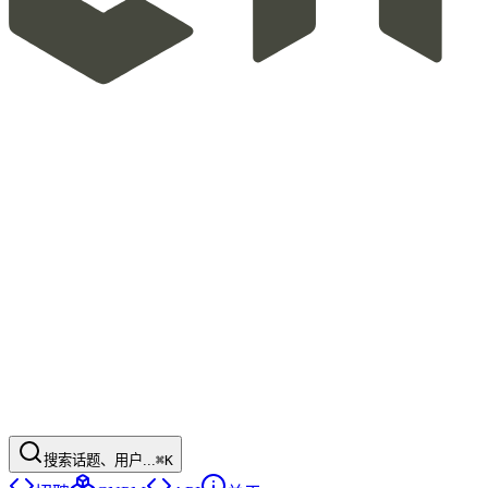
搜索话题、用户...
⌘K