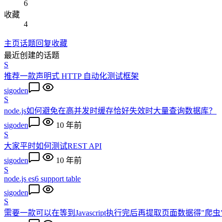
6
收藏
4
主页
话题
回复
收藏
最近创建的话题
S
推荐一款声明式 HTTP 自动化测试框架
sigoden
S
node.js如何避免在高并发时缓存恰好失效时大量查询数据库？
sigoden
10 年前
S
大家平时如何测试REST API
sigoden
10 年前
S
node.js es6 support table
sigoden
S
需要一款可以在等到Javascript执行完后再提取页面数据得"爬