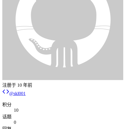
注册于
10 年前
@
skl001
积分
10
话题
0
回复