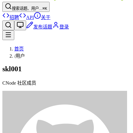
搜索话题、用户...
⌘K
招聘
API
关于
发布话题
登录
首页
/
用户
skl001
CNode 社区成员