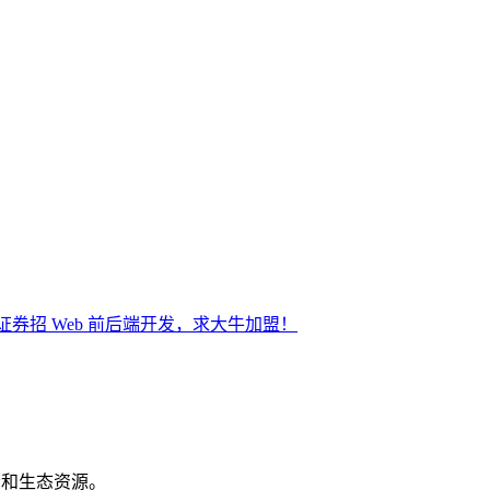
途证券招 Web 前后端开发，求大牛加盟！
机会和生态资源。