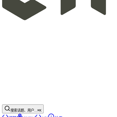
搜索话题、用户...
⌘K