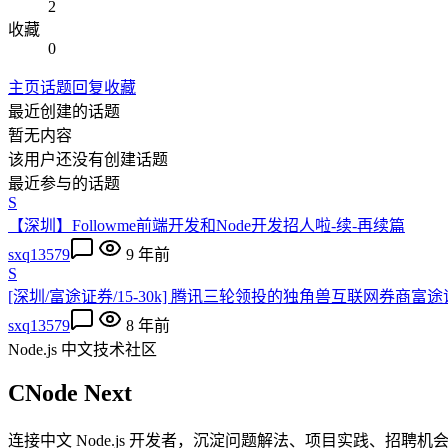
2
收藏
0
主页
话题
回复
收藏
最近创建的话题
暂无内容
该用户还没有创建话题
最近参与的话题
S
【深圳】Followme前端开发和Node开发招人啦-续-再续篇
sxq13579
9 年前
S
[深圳/富途证券/15-30k] 腾讯三轮领投的独角兽互联网券商富
sxq13579
8 年前
Node.js 中文技术社区
CNode Next
连接中文 Node.js 开发者，沉淀问题解法、项目实践、招聘