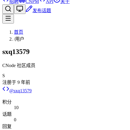
招聘
CNPM
API
关于
发布话题
首页
/
用户
sxq13579
CNode 社区成员
S
注册于
9 年前
@
sxq13579
积分
10
话题
0
回复