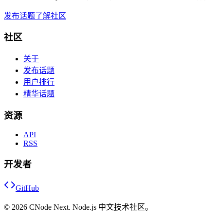
发布话题
了解社区
社区
关于
发布话题
用户排行
精华话题
资源
API
RSS
开发者
GitHub
©
2026
CNode Next. Node.js 中文技术社区。