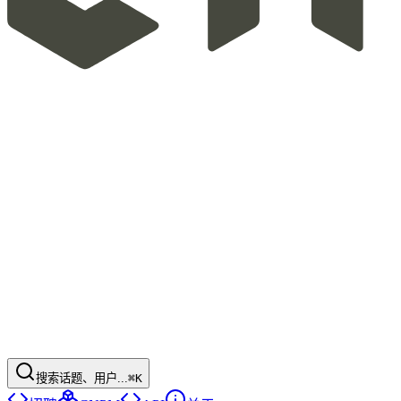
搜索话题、用户...
⌘K