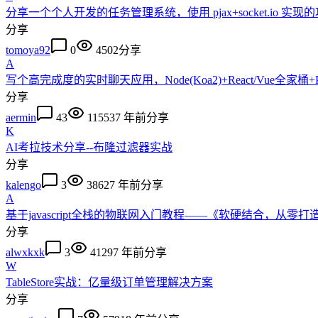
分享一个个人开发的任务管理系统，使用 pjax+socket.io 实
分享
tomoya92
0
4502
分享
A
写个高完成度的实时聊天应用，Node(Koa2)+React/Vue全家桶+PWA
分享
aermin
43
11553
7 年前
分享
K
AI考拉技术分享--布隆过滤器实战
分享
kalengo
3
3862
7 年前
分享
A
基于javascript全栈的物联网入门教程——《软硬结合，从零
分享
alwxkxk
3
4129
7 年前
分享
W
TableStore实战：亿量级订单管理解决方案
分享