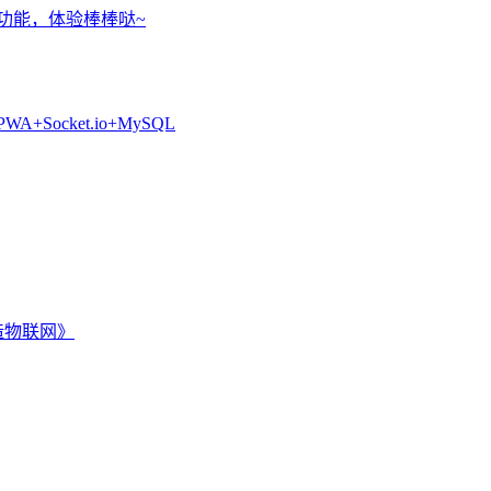
现的功能，体验棒棒哒~
+Socket.io+MySQL
打造物联网》