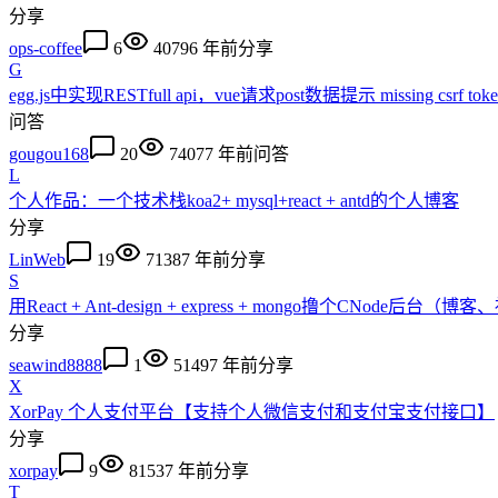
分享
ops-coffee
6
4079
6 年前
分享
G
egg.js中实现RESTfull api，vue请求post数据提示 missing csrf toke
问答
gougou168
20
7407
7 年前
问答
L
个人作品：一个技术栈koa2+ mysql+react + antd的个人博客
分享
LinWeb
19
7138
7 年前
分享
S
用React + Ant-design + express + mongo撸个CNode后
分享
seawind8888
1
5149
7 年前
分享
X
XorPay 个人支付平台【支持个人微信支付和支付宝支付接口】
分享
xorpay
9
8153
7 年前
分享
T