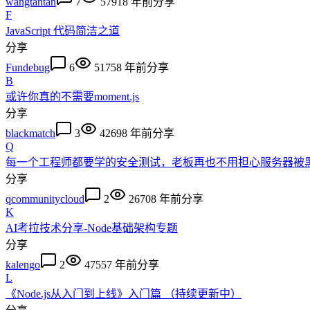
wangtantan
7
5791
8 年前
分享
F
JavaScript 代码简洁之道
分享
Fundebug
6
5175
8 年前
分享
B
或许你真的不需要moment.js
分享
blackmatch
3
4269
8 年前
分享
Q
每一个工程师都要学的安全测试，老板再也不用担心服务器被
分享
qcommunitycloud
2
2670
8 年前
分享
K
AI考拉技术分享-Node基础架构专题
分享
kalengo
2
4755
7 年前
分享
L
《Node.js从入门到上线》入门篇 （持续更新中）