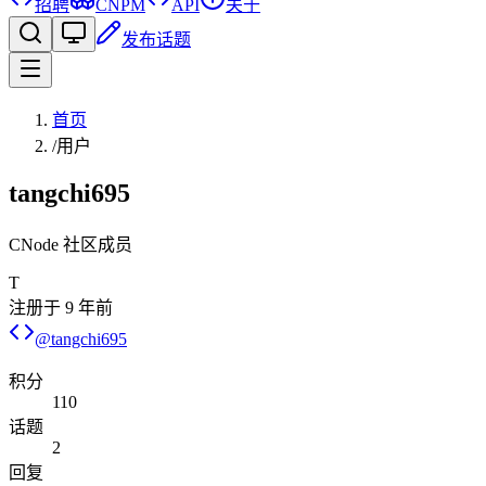
招聘
CNPM
API
关于
发布话题
首页
/
用户
tangchi695
CNode 社区成员
T
注册于
9 年前
@
tangchi695
积分
110
话题
2
回复