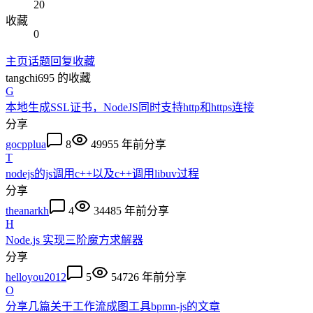
20
收藏
0
主页
话题
回复
收藏
tangchi695
的收藏
G
本地生成SSL证书，NodeJS同时支持http和https连接
分享
gocpplua
8
4995
5 年前
分享
T
nodejs的js调用c++以及c++调用libuv过程
分享
theanarkh
4
3448
5 年前
分享
H
Node.js 实现三阶魔方求解器
分享
helloyou2012
5
5472
6 年前
分享
O
分享几篇关于工作流成图工具bpmn-js的文章