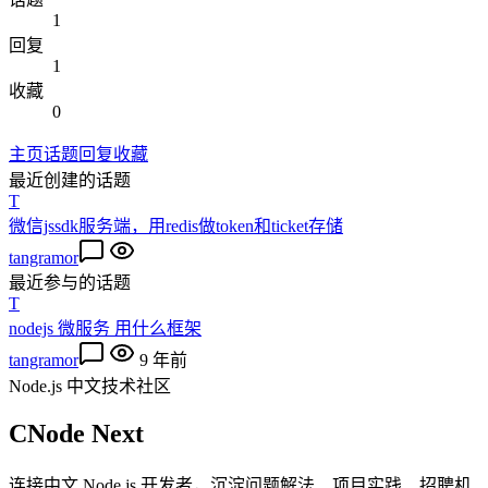
1
回复
1
收藏
0
主页
话题
回复
收藏
最近创建的话题
T
微信jssdk服务端，用redis做token和ticket存储
tangramor
最近参与的话题
T
nodejs 微服务 用什么框架
tangramor
9 年前
Node.js 中文技术社区
CNode Next
连接中文 Node.js 开发者，沉淀问题解法、项目实践、招聘机