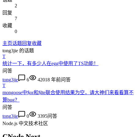
2
回复
7
收藏
0
主页
话题
回复
收藏
tong3jie
的话题
T
统计一下，有多少人在egg中使用了TS功能！
问答
tong3jie
6
4201
8 年前
问答
T
mongoose中$or和$lte联合使用结果为空，请大神们来看看算不
算bug？
问答
tong3jie
0
3395
问答
Node.js 中文技术社区
CNode Next