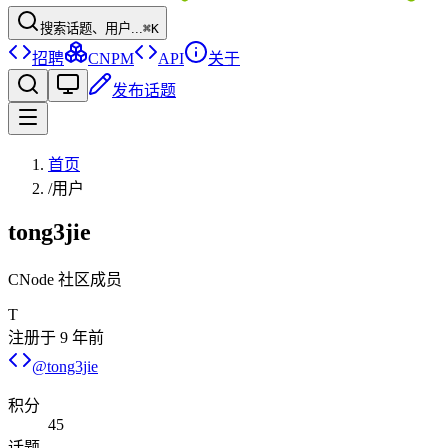
搜索话题、用户...
⌘K
招聘
CNPM
API
关于
发布话题
首页
/
用户
tong3jie
CNode 社区成员
T
注册于
9 年前
@
tong3jie
积分
45
话题