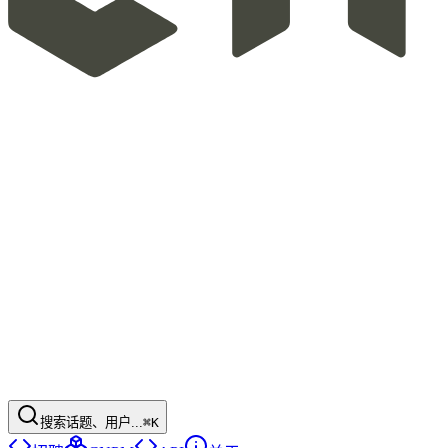
搜索话题、用户...
⌘K