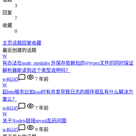
3
回复
7
收藏
0
主页
话题
回复
收藏
最近创建的话题
W
有办法在node_modules 外保存依赖包的@types文件的同时保证
解析器能读到这个类型说明吗？
w46245
7 年前
W
起http服务比如koa时有并发导致日志的顺序很乱有什么解决方
案么？
w46245
7 年前
W
关于Nodejs链接mysql乱码问题
w46245
9 年前