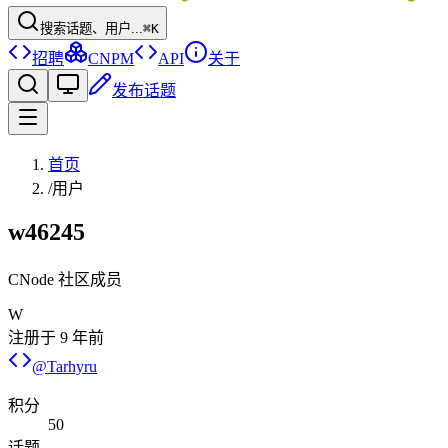
搜索话题、用户...
⌘K
招聘
CNPM
API
关于
发布话题
首页
/
用户
w46245
CNode 社区成员
W
注册于
9 年前
@
Tarhyru
积分
50
话题