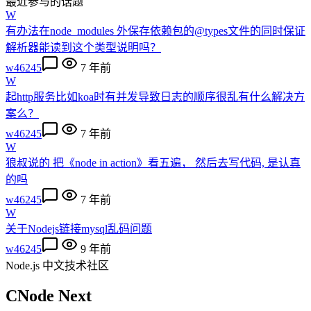
最近参与的话题
W
有办法在node_modules 外保存依赖包的@types文件的同时保证
解析器能读到这个类型说明吗？
w46245
7 年前
W
起http服务比如koa时有并发导致日志的顺序很乱有什么解决方
案么？
w46245
7 年前
W
狼叔说的 把《node in action》看五遍， 然后去写代码, 是认真
的吗
w46245
7 年前
W
关于Nodejs链接mysql乱码问题
w46245
9 年前
Node.js 中文技术社区
CNode Next