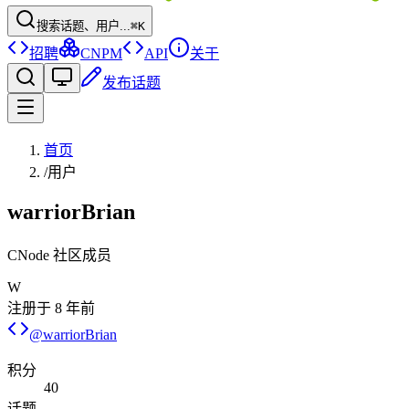
搜索话题、用户...
⌘K
招聘
CNPM
API
关于
发布话题
首页
/
用户
warriorBrian
CNode 社区成员
W
注册于
8 年前
@
warriorBrian
积分
40
话题