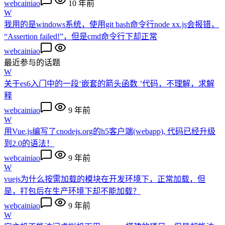
webcainiao
10 年前
W
我用的是windows系统，使用git bash命令行node xx.js会报错，
“Assertion failed!”，但是cmd命令行下却正常
webcainiao
最近参与的话题
W
关于es6入门中的一段‘嵌套的箭头函数 ’代码，不理解，求解
释
webcainiao
9 年前
W
用Vue.js编写了cnodejs.org的h5客户端(webapp), 代码已经升级
到2.0的语法！
webcainiao
9 年前
W
vuejs为什么按需加载的模块在开发环境下，正常加载，但
是，打包后在生产环境下却不能加载？
webcainiao
9 年前
W