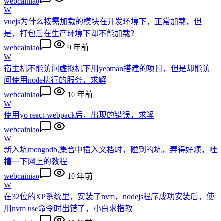
webcainiao
W
vuejs为什么按需加载的模块在开发环境下，正常加载，但
是，打包后在生产环境下却不能加载？
webcainiao
9 年前
W
宿主机不能访问虚拟机下用yeoman搭建的项目，但是却能访
问使用node执行的服务，求解
webcainiao
10 年前
W
使用yo react-webpack后，出现的错误，求解
webcainiao
W
新入坑mongodb,集合中插入文档时，碰到的坑，弄得好烦，吐
槽一下网上的教程
webcainiao
10 年前
W
在32位的XP系统里，安装了nvm，nodejs程序成功安装后，使
用nvm use命令时出错了，小白求指教