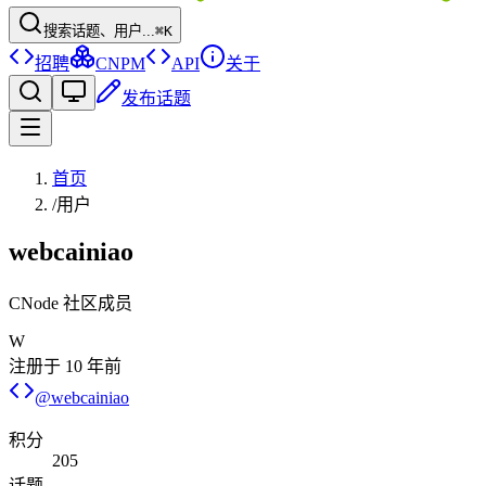
搜索话题、用户...
⌘K
招聘
CNPM
API
关于
发布话题
首页
/
用户
webcainiao
CNode 社区成员
W
注册于
10 年前
@
webcainiao
积分
205
话题