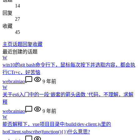
14
回复
27
收藏
45
主页
话题
回复
收藏
最近创建的话题
W
win10的git bash命令行下，鼠标每次按下并选取内容，都会执
行CTr+c，好苦恼
webcainiao
9 年前
W
关于es6入门中的一段‘嵌套的箭头函数 ’代码，不理解，求解
释
webcainiao
9 年前
W
能否解释下，vue项目目录中/build/dev-client.js里的
hotClient.subscribe(function(){})什么意思?