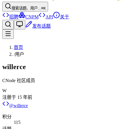
搜索话题、用户...
⌘K
招聘
CNPM
API
关于
发布话题
首页
/
用户
willerce
CNode 社区成员
W
注册于
15 年前
@
willerce
积分
115
话题