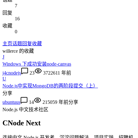
7
回复
16
收藏
0
主页
话题
回复
收藏
willerce
的收藏
J
Windows 下成功安装node-canvas
j4cnodejs
23
37226
11 年前
U
Node.js中实现MongoDB的两阶段提交（上）
分享
ubuntuus
14
21505
9 年前
分享
Node.js 中文技术社区
CNode Next
连接中文 Node.js 开发者，沉淀问题解法、项目实践、招聘机