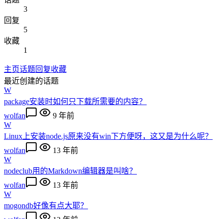
3
回复
5
收藏
1
主页
话题
回复
收藏
最近创建的话题
W
package安装时如何只下载所需要的内容？
wolfan
9 年前
W
Linux上安装node.js原来没有win下方便呀，这又是为什么呢？
wolfan
13 年前
W
nodeclub用的Markdown编辑器是叫啥？
wolfan
13 年前
W
mogondb好像有点大耶？