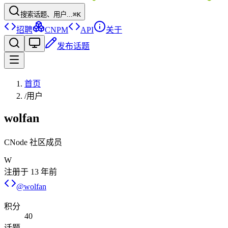
搜索话题、用户...
⌘K
招聘
CNPM
API
关于
发布话题
首页
/
用户
wolfan
CNode 社区成员
W
注册于
13 年前
@
wolfan
积分
40
话题