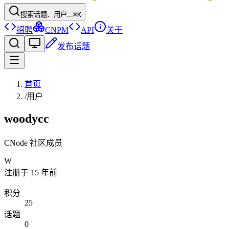
搜索话题、用户...
⌘K
招聘
CNPM
API
关于
发布话题
首页
/
用户
woodycc
CNode 社区成员
W
注册于
15 年前
积分
25
话题
0