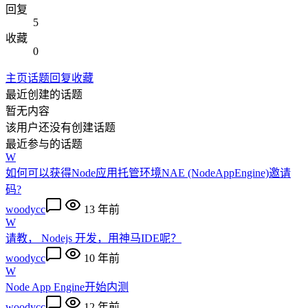
回复
5
收藏
0
主页
话题
回复
收藏
最近创建的话题
暂无内容
该用户还没有创建话题
最近参与的话题
W
如何可以获得Node应用托管环境NAE (NodeAppEngine)邀请
码?
woodycc
13 年前
W
请教， Nodejs 开发，用神马IDE呢？
woodycc
10 年前
W
Node App Engine开始内测
woodycc
12 年前