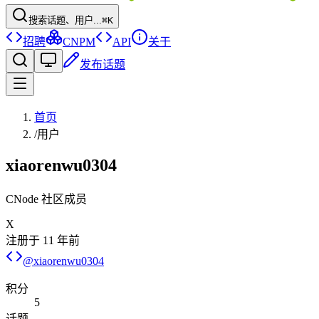
搜索话题、用户...
⌘K
招聘
CNPM
API
关于
发布话题
首页
/
用户
xiaorenwu0304
CNode 社区成员
X
注册于
11 年前
@
xiaorenwu0304
积分
5
话题