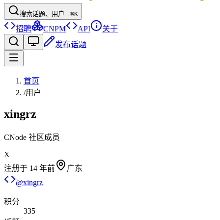
搜索话题、用户...
⌘K
招聘
CNPM
API
关于
发布话题
首页
/
用户
xingrz
CNode 社区成员
X
注册于
14 年前
广东
@
xingrz
积分
335