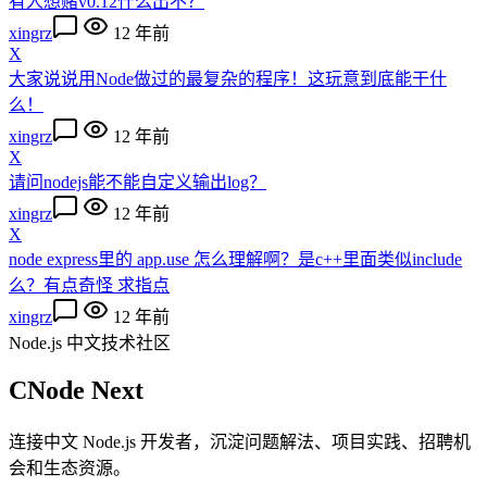
有人想赌v0.12什么出不？
xingrz
12 年前
X
大家说说用Node做过的最复杂的程序！这玩意到底能干什
么！
xingrz
12 年前
X
请问nodejs能不能自定义输出log？
xingrz
12 年前
X
node express里的 app.use 怎么理解啊？是c++里面类似include
么？有点奇怪 求指点
xingrz
12 年前
Node.js 中文技术社区
CNode Next
连接中文 Node.js 开发者，沉淀问题解法、项目实践、招聘机
会和生态资源。