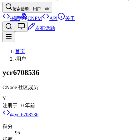
搜索话题、用户...
⌘K
招聘
CNPM
API
关于
发布话题
首页
/
用户
ycr6708536
CNode 社区成员
Y
注册于
10 年前
@
ycr6708536
积分
95
话题