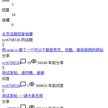
3
回复
16
收藏
0
主页
话题
回复
收藏
ycr6708536
的话题
Y
用 node.js 撸了一个可以下载爱奇艺、优酷、美拍视频的网站
分享
ycr6708536
19
9454
9 年前
分享
Y
测试发帖，请忽略，谢谢
问答
ycr6708536
1
3698
10 年前
问答
Y
测试发帖 = =请大家无视
分享