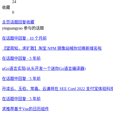
24
收藏
0
主页
话题
回复
收藏
yinguangyao
参与的话题
在话题中回复 ·
10 个月前
【望周知，求扩散】淘宝 NPM 镜像站喊你切换新域名啦
在话题中回复 ·
5 年前
µGo语言实现(从头开发一个迷你Go语言编译器)
在话题中回复 ·
5 年前
孙凌云、玉伯、常鑫、云谦将在 SEE Conf 2022 支付宝体
在话题中回复 ·
5 年前
求推荐基于Vue的日历组件