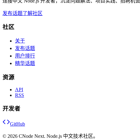
连接中文 Node.js 开发者，沉淀问题解法、项目实践、招聘
发布话题
了解社区
社区
关于
发布话题
用户排行
精华话题
资源
API
RSS
开发者
GitHub
©
2026
CNode Next. Node.js 中文技术社区。