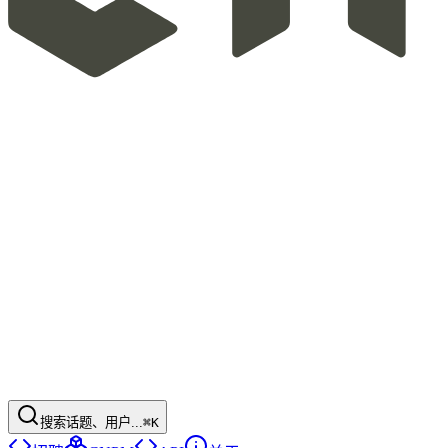
搜索话题、用户...
⌘K