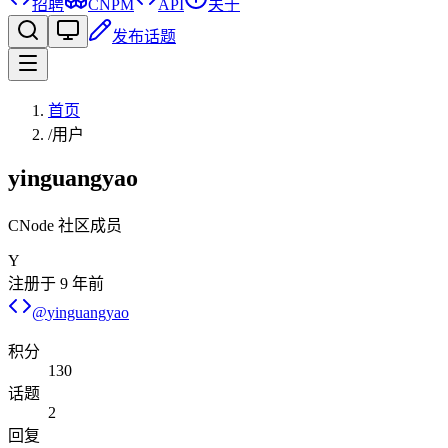
招聘
CNPM
API
关于
发布话题
首页
/
用户
yinguangyao
CNode 社区成员
Y
注册于
9 年前
@
yinguangyao
积分
130
话题
2
回复