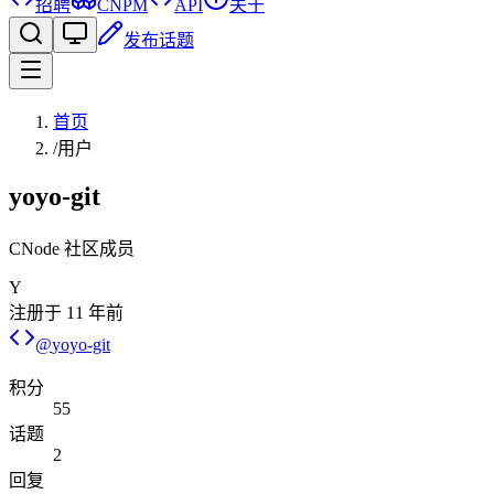
招聘
CNPM
API
关于
发布话题
首页
/
用户
yoyo-git
CNode 社区成员
Y
注册于
11 年前
@
yoyo-git
积分
55
话题
2
回复