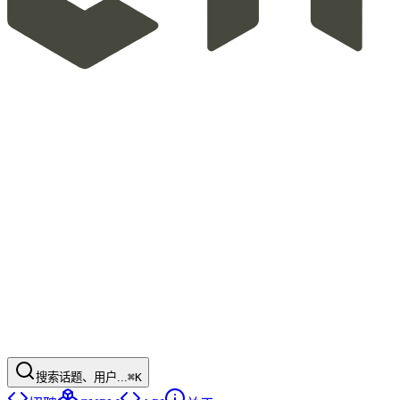
搜索话题、用户...
⌘K