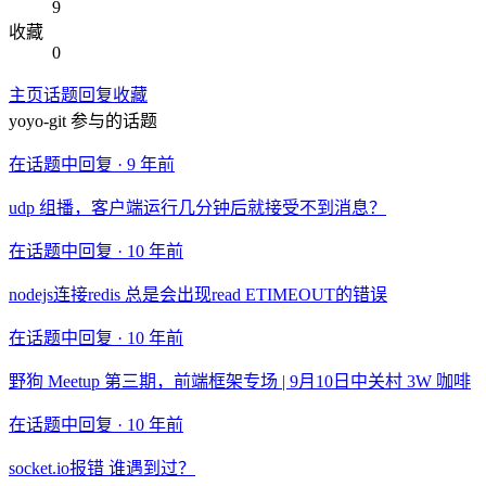
9
收藏
0
主页
话题
回复
收藏
yoyo-git
参与的话题
在话题中回复 ·
9 年前
udp 组播，客户端运行几分钟后就接受不到消息？
在话题中回复 ·
10 年前
nodejs连接redis 总是会出现read ETIMEOUT的错误
在话题中回复 ·
10 年前
野狗 Meetup 第三期，前端框架专场 | 9月10日中关村 3W 咖啡
在话题中回复 ·
10 年前
socket.io报错 谁遇到过？