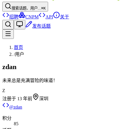
搜索话题、用户...
⌘K
招聘
CNPM
API
关于
发布话题
首页
/
用户
zdan
未来总是充满冒险的味道！
Z
注册于
13 年前
深圳
@
zdan
积分
85