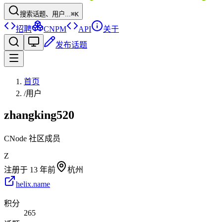
搜索话题、用户...
⌘K
招聘
CNPM
API
关于
发布话题
首页
/
用户
zhangking520
CNode 社区成员
Z
注册于
13 年前
杭州
helix.name
积分
265