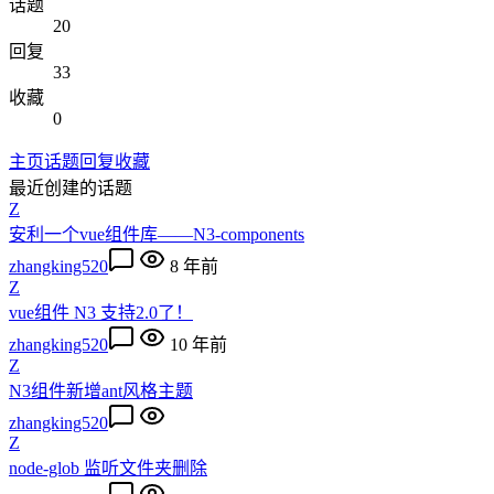
话题
20
回复
33
收藏
0
主页
话题
回复
收藏
最近创建的话题
Z
安利一个vue组件库——N3-components
zhangking520
8 年前
Z
vue组件 N3 支持2.0了！
zhangking520
10 年前
Z
N3组件新增ant风格主题
zhangking520
Z
node-glob 监听文件夹删除