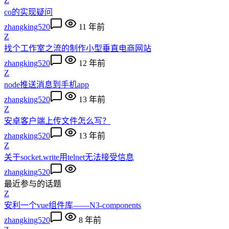
Z
co的实现疑问
zhangking520
11 年前
Z
找个工作室之流的制作小型垂直电商网站
zhangking520
12 年前
Z
node推送消息到手机app
zhangking520
13 年前
Z
安卓客户端上传文件怎么写？
zhangking520
13 年前
Z
关于socket.write用telnet无法接受信息
zhangking520
最近参与的话题
Z
安利一个vue组件库——N3-components
zhangking520
8 年前