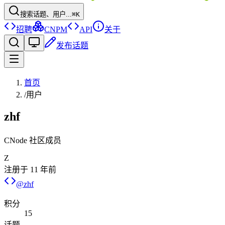
搜索话题、用户...
⌘K
招聘
CNPM
API
关于
发布话题
首页
/
用户
zhf
CNode 社区成员
Z
注册于
11 年前
@
zhf
积分
15
话题