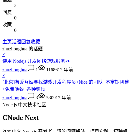
2
回复
0
收藏
0
主页
话题
回复
收藏
zhuzhonghua
的话题
Z
使用 Nodejs 开发网络游戏服务器
zhuzhonghua
1
11686
12 年前
Z
[北京]有爱互娱寻找游戏开发程序员+Nice 的团队+不定期团建
+免费晚餐+各种奖励
zhuzhonghua
3
5309
12 年前
Node.js 中文技术社区
CNode Next
连接中文 Node.js 开发者，沉淀问题解法、项目实践、招聘机