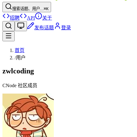
搜索话题、用户...
⌘K
招聘
API
关于
发布话题
登录
首页
/
用户
zwlcoding
CNode 社区成员