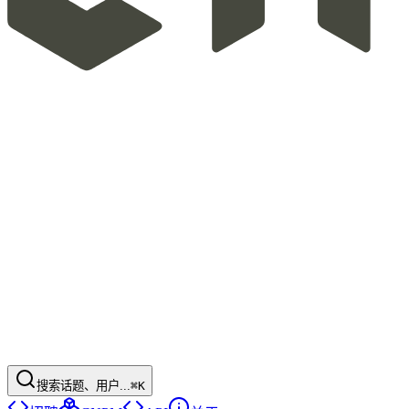
搜索话题、用户...
⌘K