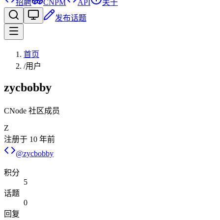
招聘
CNPM
API
关于
发布话题
首页
/
用户
zycbobby
CNode 社区成员
Z
注册于
10 年前
@
zycbobby
积分
5
话题
0
回复