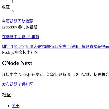
1
收藏
0
主页
话题
回复
收藏
zycbobby
参与的话题
在话题中回复 ·
9 年前
[北京][20-40k]阿缪大夫招聘Node/全栈工程师，解题直接获得
Node.js 中文技术社区
CNode Next
连接中文 Node.js 开发者，沉淀问题解法、项目实践、招聘
发布话题
了解社区
社区
关于