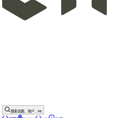
搜索话题、用户...
⌘K