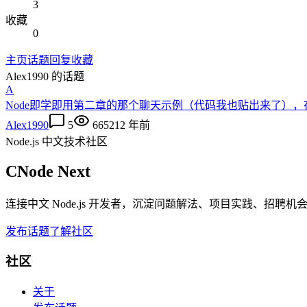
3
收藏
0
主页
话题
回复
收藏
Alex1990
的话题
A
Node即学即用第二章的那个聊天示例（代码我也贴出来了），
Alex1990
5
6652
12 年前
Node.js 中文技术社区
CNode Next
连接中文 Node.js 开发者，沉淀问题解法、项目实践、招聘
发布话题
了解社区
社区
关于