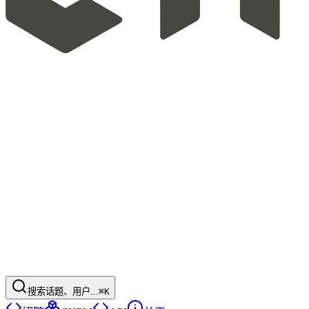
搜索话题、用户...
⌘K