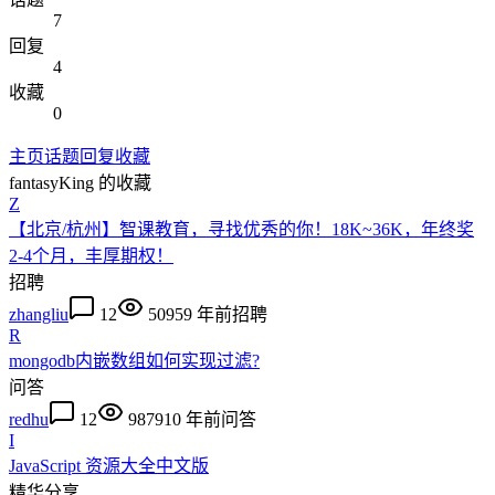
7
回复
4
收藏
0
主页
话题
回复
收藏
fantasyKing
的收藏
Z
【北京/杭州】智课教育，寻找优秀的你！18K~36K，年终奖
2-4个月，丰厚期权！
招聘
zhangliu
12
5095
9 年前
招聘
R
mongodb内嵌数组如何实现过滤?
问答
redhu
12
9879
10 年前
问答
I
JavaScript 资源大全中文版
精华
分享