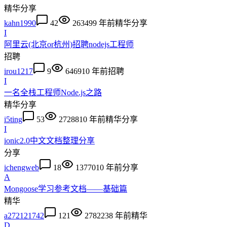
精华
分享
kahn1990
42
26349
9 年前
精华
分享
I
阿里云(北京or杭州)招聘nodejs工程师
招聘
irou1217
9
6469
10 年前
招聘
I
一名全栈工程师Node.js之路
精华
分享
i5ting
53
27288
10 年前
精华
分享
I
ionic2.0中文文档整理分享
分享
ichengweb
18
13770
10 年前
分享
A
Mongoose学习参考文档——基础篇
精华
a272121742
121
278223
8 年前
精华
D