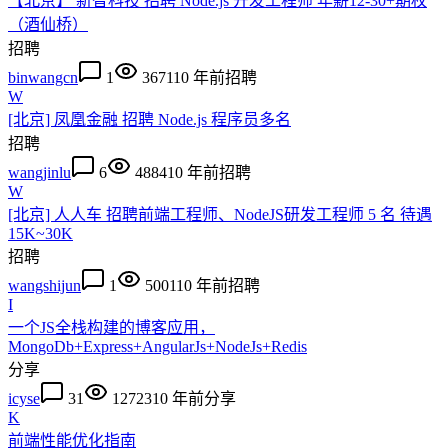
【北京】 新智科技 招聘 Node.js 开发工程师 年薪12-30+期权
（酒仙桥）
招聘
binwangcn
1
3671
10 年前
招聘
W
[北京] 凤凰金融 招聘 Node.js 程序员多名
招聘
wangjinlu
6
4884
10 年前
招聘
W
[北京] 人人车 招聘前端工程师、NodeJS研发工程师 5 名 待遇
15K~30K
招聘
wangshijun
1
5001
10 年前
招聘
I
一个JS全栈构建的博客应用，
MongoDb+Express+AngularJs+NodeJs+Redis
分享
icyse
31
12723
10 年前
分享
K
前端性能优化指南