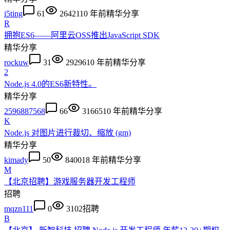
i5ting
61
26421
10 年前
精华
分享
R
拥抱ES6——阿里云OSS推出JavaScript SDK
精华
分享
rockuw
31
29296
10 年前
精华
分享
2
Node.js 4.0的ES6新特性。
精华
分享
2596887568
66
31665
10 年前
精华
分享
K
Node.js 对图片进行裁切、缩放 (gm)
精华
分享
kimady
50
84001
8 年前
精华
分享
M
【北京招聘】游戏服务器开发工程师
招聘
mqzn111
0
3102
招聘
B