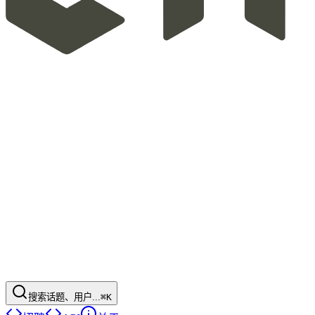
搜索话题、用户...
⌘K