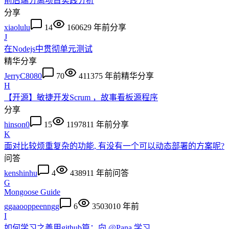
前后端分离项目实践分析
分享
xiaolulu
14
16062
9 年前
分享
J
在Nodejs中贯彻单元测试
精华
分享
JerryC8080
70
41137
5 年前
精华
分享
H
【开源】敏捷开发Scrum ，故事看板源程序
分享
hinson0
15
11978
11 年前
分享
K
面对比较烦重复杂的功能, 有没有一个可以动态部署的方案呢?
问答
kenshinhu
4
4389
11 年前
问答
G
Mongoose Guide
ggaaooppeenngg
6
35030
10 年前
I
如何学习之善用github篇：向 @Pana 学习