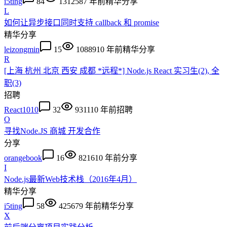
i5ting
84
131258
7 年前
精华
分享
L
如何让异步接口同时支持 callback 和 promise
精华
分享
leizongmin
15
10889
10 年前
精华
分享
R
[上海 杭州 北京 西安 成都 *远程*] Node.js React 实习生(2), 全
职(3)
招聘
React1010
32
9311
10 年前
招聘
O
寻找Node.JS 商城 开发合作
分享
orangebook
16
8216
10 年前
分享
I
Node.js最新Web技术栈（2016年4月）
精华
分享
i5ting
58
42567
9 年前
精华
分享
X