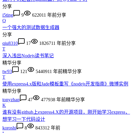
分享
i5ting
9
6220
11 年前
分享
Q
一个强大的测试数据生成器
分享
qiu8310
17
18267
11 年前
分享
T
深入浅出Nodejs读书笔记
精华
分享
tw93
121
54409
11 年前
精华
分享
T
使用express4.x版和Jade模板重写《nodejs开发指南》微博实例
精华
分享
tonyzhan
47
47793
8 年前
精华
分享
K
谁有没有github上express4.X的开源项目，刚开始学习express，
想学习一下代码设计
koroshi
8
8433
12 年前