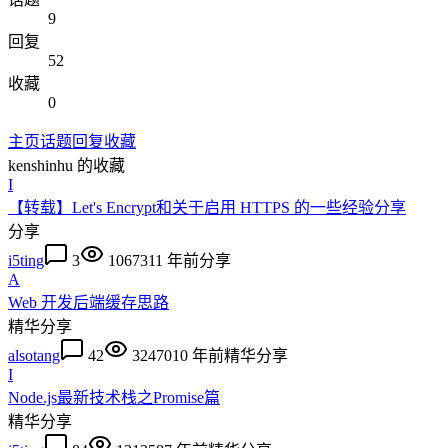
9
回复
52
收藏
0
主页
话题
回复
收藏
kenshinhu
的收藏
I
【转载】Let's Encrypt和关于启用 HTTPS 的一些经验分享
分享
i5ting
3
10673
11 年前
分享
A
Web 开发后端缓存思路
精华
分享
alsotang
42
32470
10 年前
精华
分享
I
Node.js最新技术栈之Promise篇
精华
分享