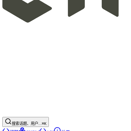
搜索话题、用户...
⌘K