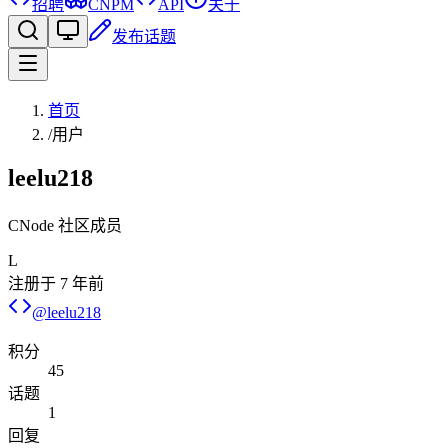
招聘
CNPM
API
关于
发布话题
首页
/
用户
leelu218
CNode 社区成员
L
注册于
7 年前
@
leelu218
积分
45
话题
1
回复